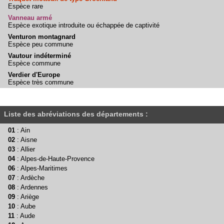
Espèce rare
Vanneau armé
Espèce exotique introduite ou échappée de captivité
Venturon montagnard
Espèce peu commune
Vautour indéterminé
Espèce commune
Verdier d'Europe
Espèce très commune
Liste des abréviations des départements :
01
: Ain
02
: Aisne
03
: Allier
04
: Alpes-de-Haute-Provence
06
: Alpes-Maritimes
07
: Ardèche
08
: Ardennes
09
: Ariège
10
: Aube
11
: Aude