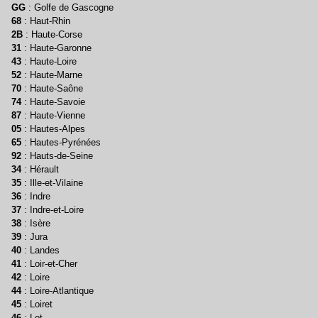
GG
: Golfe de Gascogne
68
: Haut-Rhin
2B
: Haute-Corse
31
: Haute-Garonne
43
: Haute-Loire
52
: Haute-Marne
70
: Haute-Saône
74
: Haute-Savoie
87
: Haute-Vienne
05
: Hautes-Alpes
65
: Hautes-Pyrénées
92
: Hauts-de-Seine
34
: Hérault
35
: Ille-et-Vilaine
36
: Indre
37
: Indre-et-Loire
38
: Isère
39
: Jura
40
: Landes
41
: Loir-et-Cher
42
: Loire
44
: Loire-Atlantique
45
: Loiret
46
: Lot