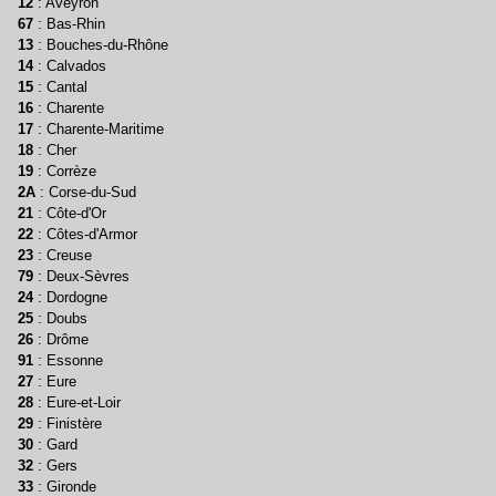
12
: Aveyron
67
: Bas-Rhin
13
: Bouches-du-Rhône
14
: Calvados
15
: Cantal
16
: Charente
17
: Charente-Maritime
18
: Cher
19
: Corrèze
2A
: Corse-du-Sud
21
: Côte-d'Or
22
: Côtes-d'Armor
23
: Creuse
79
: Deux-Sèvres
24
: Dordogne
25
: Doubs
26
: Drôme
91
: Essonne
27
: Eure
28
: Eure-et-Loir
29
: Finistère
30
: Gard
32
: Gers
33
: Gironde