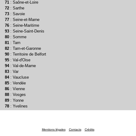
71
: Saône-et-Loire
72
: Sarthe
73
: Savoie
77
: Seine-et-Marne
76
: Seine-Maritime
93
: Seine-Saint-Denis
80
: Somme
81
: Tarn
82
: Tarn-et-Garonne
90
: Territoire de Belfort
95
: Val-d'Oise
94
: Val-de-Marne
83
: Var
84
: Vaucluse
85
: Vendée
86
: Vienne
88
: Vosges
89
: Yonne
78
: Yvelines
Mentions légales
Contacts
Crédits