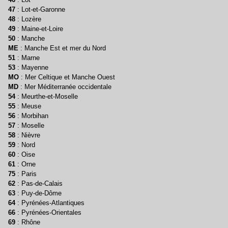
47
: Lot-et-Garonne
48
: Lozère
49
: Maine-et-Loire
50
: Manche
ME
: Manche Est et mer du Nord
51
: Marne
53
: Mayenne
MO
: Mer Celtique et Manche Ouest
MD
: Mer Méditerranée occidentale
54
: Meurthe-et-Moselle
55
: Meuse
56
: Morbihan
57
: Moselle
58
: Nièvre
59
: Nord
60
: Oise
61
: Orne
75
: Paris
62
: Pas-de-Calais
63
: Puy-de-Dôme
64
: Pyrénées-Atlantiques
66
: Pyrénées-Orientales
69
: Rhône